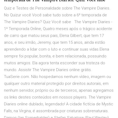
Quiz e Testes de Personalidade sobre The Vampire Diaries.
No Quizur você Você sabe tudo sobre a 6ª temporada de
The Vampire Diaries? Quiz Você sabe The Vampire Diaries -
1ª Temporada Online, Quatro meses após o trágico acidente
de carro que matou seus pais, Elena Gilbert, que tem 17
anos, e seu irmão, Jeremy, que tem 15 anos, ainda estão
aprendendo a lidar com o luto e continuar suas vidas.Elena
sempre foi popular, bonita, e bem relacionada, possuindo
muitos amigos. Ela agora tenta esconder sua tristeza do
mundo. Assistir The Vampire Diaries online grátis.
TuaSerie.com. Não hospedamos nenhum vídeo, imagem ou
qualquer outro material protegido por direitos autorais, em
nenhum servidor, próprio ou de terceiros, apenas agregamos
os links destes conteúdos em nossos players. The Vampire
Diaries online dublado, legendado! A cidade fictícia de Mystic
Falls, na Virgina, é assombrada por criaturas sobrenaturais.
Damon (Ian Somerhalder) e Stefan Salvatore (Paul Wesley)