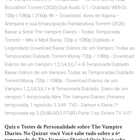
Bloodshot Torrent (2020) Dual Áudio 5.1 / Dublado WEB-DL
720p | 1080p | 2160p 4K – Download. Aves de Rapina −
Arlequina e sua Emancipação Fantabulosa Torrent (2020)
Baixar a Serie The Vampire Diaries - Todas Temporada
Torrent – Mkv e Mp4 Bluray 720p e 1080p Dublado e
Legendado Download Baixar Diários de um Vampiro Todas as
Temporadas Dublado Torrent Bluray 720p / 1080p - Download
Diários de um Vampiro 1,2,3,4,5,6,7 e 8 Temporada Dublado.
Baixar Diários de um Vampiro Todas as Temporadas Dublado
Torrent Bluray 720p / 1080p - Download Diários de um
Vampiro 1,2,3,4,5,6,7 e 8 Temporada Dublado. Diario de um
vampiro 1 temporada Aline The Vampire Diaries ,Primeira
temporada, 1 episódio 3 3:44. TVD - Damon e Elena 1ª
temporada ep.3 (DUBLADO PT-BR) Parte 1 by Séries TV. 4:07
Quiz e Testes de Personalidade sobre The Vampire
Diaries. No Quizur você Você sabe tudo sobre a 6ª
temporada de The Vampire Diaries? Quiz Você sabe