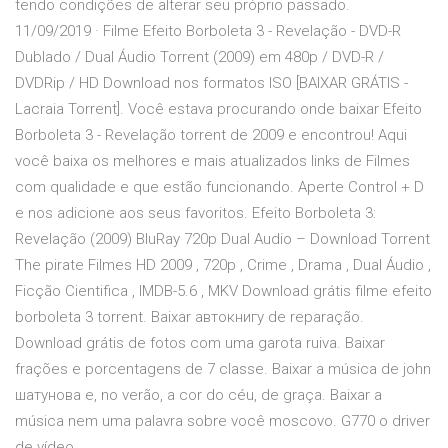
tendo condições de alterar seu próprio passado.
11/09/2019 · Filme Efeito Borboleta 3 - Revelação - DVD-R
Dublado / Dual Áudio Torrent (2009) em 480p / DVD-R /
DVDRip / HD Download nos formatos ISO [BAIXAR GRÁTIS -
Lacraia Torrent]. Você estava procurando onde baixar Efeito
Borboleta 3 - Revelação torrent de 2009 e encontrou! Aqui
você baixa os melhores e mais atualizados links de Filmes
com qualidade e que estão funcionando. Aperte Control + D
e nos adicione aos seus favoritos. Efeito Borboleta 3:
Revelação (2009) BluRay 720p Dual Audio – Download Torrent
The pirate Filmes HD 2009 , 720p , Crime , Drama , Dual Áudio ,
Ficção Cientifica , IMDB-5.6 , MKV Download grátis filme efeito
borboleta 3 torrent. Baixar автокнигу de reparação.
Download grátis de fotos com uma garota ruiva. Baixar
frações e porcentagens de 7 classe. Baixar a música de john
шатунова e, no verão, a cor do céu, de graça. Baixar a
música nem uma palavra sobre você moscovo. G770 o driver
de vídeo.